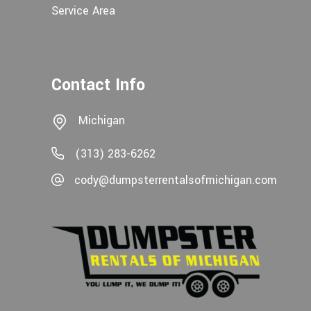
Service Area
Contact Info
Michigan
(313) 283-6262
cody@dumpsterrentalsofmichigan.com